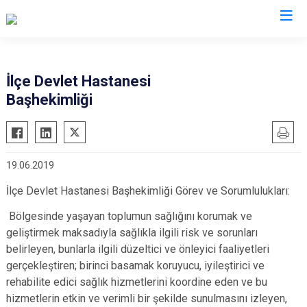
Aydın
İlçe Devlet Hastanesi
Başhekimliği
Bozdoğan
Köşk
Buharkent
Kuşadası
Çine
Kuyucak
19.06.2019
Didim
Nazilli
İlçe Devlet Hastanesi Başhekimliği Görev ve Sorumlulukları:
Germencik
Söke
İncirliova
Sultanhisar
Bölgesinde yaşayan toplumun sağlığını korumak ve
geliştirmek maksadıyla sağlıkla ilgili risk ve sorunları
Karacasu
Yenipazar
belirleyen, bunlarla ilgili düzeltici ve önleyici faaliyetleri
Karpuzlu
Efeler
gerçekleştiren; birinci basamak koruyucu, iyileştirici ve
Koçarlı
rehabilite edici sağlık hizmetlerini koordine eden ve bu
hizmetlerin etkin ve verimli bir şekilde sunulmasını izleyen,