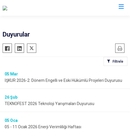
Aydın
Duyurular
Bozdoğan
Köşk
Buharkent
Kuşadası
Filtrele
Çine
Kuyucak
Didim
Nazilli
05
Mar
İŞKUR 2026-2. Dönem Engelli ve Eski Hükümlü Projeleri Duyurusu
Germencik
Söke
İncirliova
Sultanhisar
26
Şub
Karacasu
Yenipazar
TEKNOFEST 2026 Teknoloji Yarışmaları Duyurusu
Karpuzlu
Efeler
Koçarlı
05
Oca
05 - 11 Ocak 2026 Enerji Verimliliği Haftası