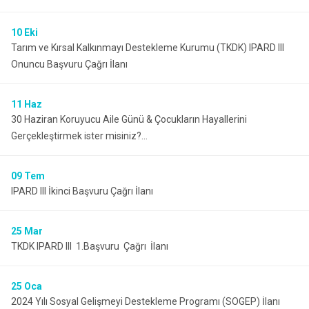
10
Eki
Tarım ve Kırsal Kalkınmayı Destekleme Kurumu (TKDK) IPARD III
Onuncu Başvuru Çağrı İlanı
11
Haz
30 Haziran Koruyucu Aile Günü & Çocukların Hayallerini
Gerçekleştirmek ister misiniz?...
09
Tem
IPARD III İkinci Başvuru Çağrı İlanı
25
Mar
TKDK IPARD III 1.Başvuru Çağrı İlanı
25
Oca
2024 Yılı Sosyal Gelişmeyi Destekleme Programı (SOGEP) İlanı